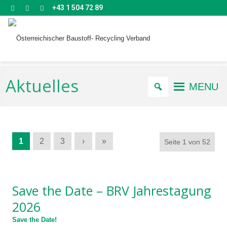
+43 1 504 72 89
Aktuelles
MENU
1
2
3
›
»
Seite 1 von 52
Save the Date – BRV Jahrestagung
2026
Save the Date!