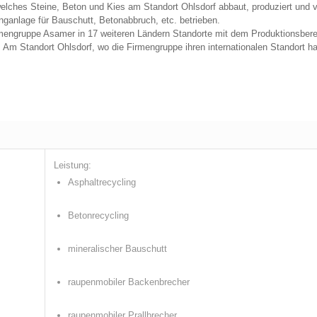
ches Steine, Beton und Kies am Standort Ohlsdorf abbaut, produziert und ver
anlage für Bauschutt, Betonabbruch, etc. betrieben.
rmengruppe Asamer in 17 weiteren Ländern Standorte mit dem Produktionsberei
Am Standort Ohlsdorf, wo die Firmengruppe ihren internationalen Standort hat,
Leistung:
Asphaltrecycling
Betonrecycling
mineralischer Bauschutt
raupenmobiler Backenbrecher
raupenmobiler Prallbrecher