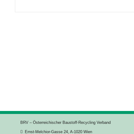
BRV – Österreichischer Baustoff-Recycling Verband
Ernst-Melchior-Gasse 24, A-1020 Wien