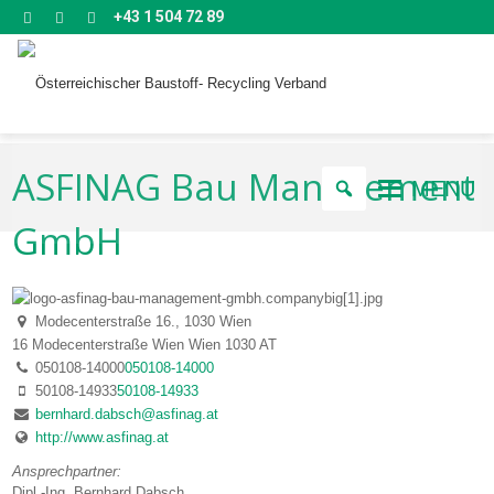
+43 1 504 72 89
ASFINAG Bau Management
MENU
GmbH
Modecenterstraße 16., 1030 Wien
16 Modecenterstraße
Wien
Wien
1030
AT
050108-14000
050108-14000
50108-14933
50108-14933
bernhard.dabsch@asfinag.at
http://www.asfinag.at
Ansprechpartner:
Dipl.-Ing. Bernhard Dabsch