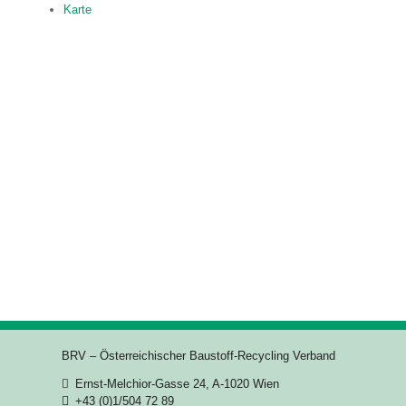
Karte
BRV – Österreichischer Baustoff-Recycling Verband
Ernst-Melchior-Gasse 24, A-1020 Wien
+43 (0)1/504 72 89