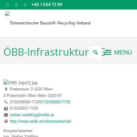
+43 1 504 72 89
ÖBB-Infrastruktur AG
MENU
Praterstern 3 1020 Wien
3 Praterstern
Wien
Wien
1020
AT
0732/93000-7720
0732/93000-7720
0732/8337-7720
stefan.toedtling@oebb.at
http://www.oebb.at/infrastruktur/de/
Ansprechpartner:
Ing. Stefan Tödtling