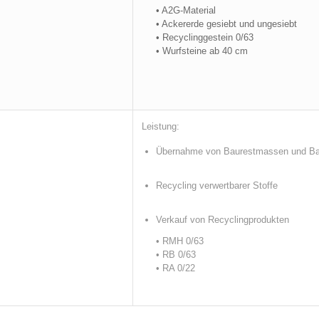
• A2G-Material
• Ackererde gesiebt und ungesiebt
• Recyclinggestein 0/63
• Wurfsteine ab 40 cm
Leistung:
Übernahme von Baurestmassen und Ba
Recycling verwertbarer Stoffe
Verkauf von Recyclingprodukten
• RMH 0/63
• RB 0/63
• RA 0/22