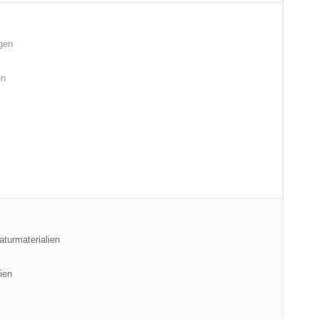
gen
en
turmaterialien
ien