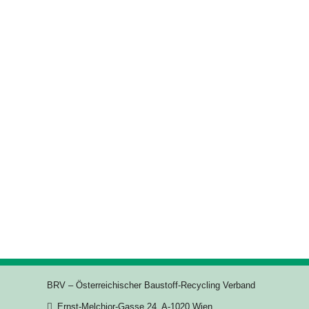
BRV – Österreichischer Baustoff-Recycling Verband
Ernst-Melchior-Gasse 24, A-1020 Wien