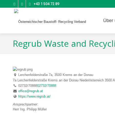
+43 1 504 72 89
Über 
Regrub Waste and Recyc
Lerchenfelderstraße 7a, 3500 Krems an der Donau
7a Lerchenfelderstraße
Krems an der Donau
Niederösterreich
3500
A
02732/70888
02732/70888
office@regrub.at
https://www.regrub.at/
Ansprechpartner
:
Herr Ing. Philipp Müller