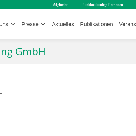
Mitglieder
Rückbaukundige Personen
uns
Presse
Aktuelles
Publikationen
Verans
ling GmbH
T