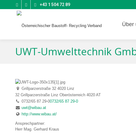
+43 1 504 72 89
Über 
UWT-Umwelttechnik Gm
Grillparzerstraße 32 4020 Linz
32 Grillparzerstraße
Linz
Oberösterreich
4020
AT
0732/65 87 29-0
0732/65 87 29-0
uwt@wibau.at
http://www.wibau.at/
Ansprechpartner:
Herr Mag. Gerhard Kraus