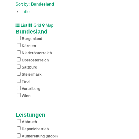
Sort by:
Bundesland
Title
List
Grid
Map
Bundesland
Burgenland
Kärnten
Nieder­österreich
Ober­österreich
Salzburg
Steiermark
Tirol
Vorarlberg
Wien
Leistungen
Abbruch
Deponiebetrieb
Aufbereitung (mobil)