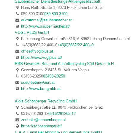
Saubermacher Dienstleistungs-Aktiengesellschaft
Hans-Roth-Straße 1, 8073 Feldkirchen bei Graz
059 800-3100
059 800-3100
w.krammel@saubermacher.at
http://www.saubermacher.at/
VOGL.PLUS GmbH
Falkenburg Gewerbestraße 316, A-8952 Irdning-Donnersbachtal
+43(0)3682/22 400–0
+43(0)3682/22 400–0
office@voglplus.at
https://www.voglplus.at/
BRS GesmbH. Bau- und Altstoffrecycling Süd Ges.m.b.H.
Gewerbepark 2 8423 St. Veit am Vogau
03453-20250
03453-20250
sued-beton@aon.at
http://www.brs-gmbh.at
Alois Schönberger Recycling GmbH
Schönbergstraße 11, 8073 Feldkirchen bei Graz
0316/291263-12
0316/291263-12
zentrale@schoenberger.at
https://schoenberger.at/
E.A.V. Ennstaler Abbruch- und Verwertungs GmbH