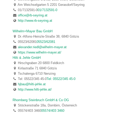
Am Weichselgarten 5 2201 Gerasdorf/Seyring
01/7132591-0
01/7132591-0
office@rb-seyring.at
http://www.rb-seyring.at
Wilhelm+Mayer Bau GmbH
Dr.-Alfons-Heinzle-Straße 38, 6840 Götzis
05523/62081
05523/62081
alexander.riedl@wilhelm-mayer.at
https://www.wilhelm-mayer.at/
Hilti & Jehle GmbH
Hirschgraben 20 6800 Feldkirch
Kirlastraße 71 6840 Götzis
Tschalenga 6710 Nenzing
Tel: 05522/345 45-0
Tel: 05522/345 45-0
hjbau@hilti-jehle.at
http://www.hilti-jehle.at/
Rhomberg Steinbruch GmbH & Co OG
Stöckenstraße 18a, Dornbirn, Österreich
05574/403 3460
05574/403 3460