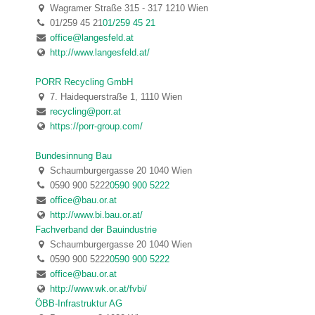
Wagramer Straße 315 - 317 1210 Wien
01/259 45 21
01/259 45 21
office@langesfeld.at
http://www.langesfeld.at/
PORR Recycling GmbH
7. Haidequerstraße 1, 1110 Wien
recycling@porr.at
https://porr-group.com/
Bundesinnung Bau
Schaumburgergasse 20 1040 Wien
0590 900 5222
0590 900 5222
office@bau.or.at
http://www.bi.bau.or.at/
Fachverband der Bauindustrie
Schaumburgergasse 20 1040 Wien
0590 900 5222
0590 900 5222
office@bau.or.at
http://www.wk.or.at/fvbi/
ÖBB-Infrastruktur AG