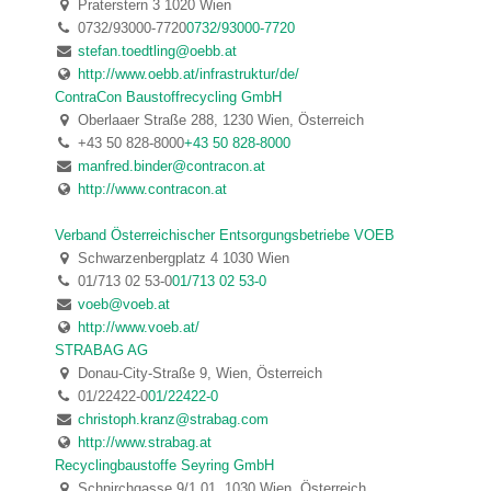
Praterstern 3 1020 Wien
0732/93000-7720
0732/93000-7720
stefan.toedtling@oebb.at
http://www.oebb.at/infrastruktur/de/
ContraCon Baustoffrecycling GmbH
Oberlaaer Straße 288, 1230 Wien, Österreich
+43 50 828-8000
+43 50 828-8000
manfred.binder@contracon.at
http://www.contracon.at
Verband Österreichischer Entsorgungsbetriebe VOEB
Schwarzenbergplatz 4 1030 Wien
01/713 02 53-0
01/713 02 53-0
voeb@voeb.at
http://www.voeb.at/
STRABAG AG
Donau-City-Straße 9, Wien, Österreich
01/22422-0
01/22422-0
christoph.kranz@strabag.com
http://www.strabag.at
Recyclingbaustoffe Seyring GmbH
Schnirchgasse 9/1.01, 1030 Wien, Österreich