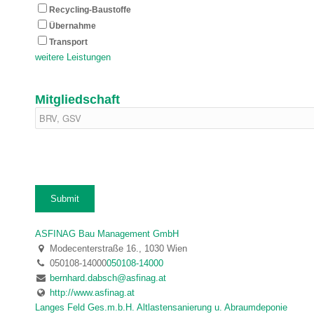
Recycling-Baustoffe
Übernahme
Transport
weitere Leistungen
Mitgliedschaft
ASFINAG Bau Management GmbH
Modecenterstraße 16., 1030 Wien
050108-14000
050108-14000
bernhard.dabsch@asfinag.at
http://www.asfinag.at
Langes Feld Ges.m.b.H. Altlastensanierung u. Abraumdeponie