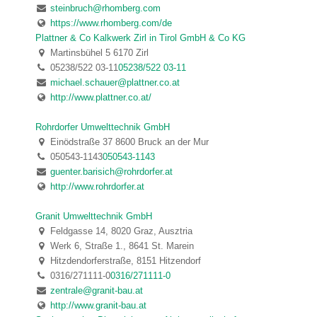
steinbruch@rhomberg.com
https://www.rhomberg.com/de
Plattner & Co Kalkwerk Zirl in Tirol GmbH & Co KG
Martinsbühel 5 6170 Zirl
05238/522 03-11
05238/522 03-11
michael.schauer@plattner.co.at
http://www.plattner.co.at/
Rohrdorfer Umwelttechnik GmbH
Einödstraße 37 8600 Bruck an der Mur
050543-1143
050543-1143
guenter.barisich@rohrdorfer.at
http://www.rohrdorfer.at
Granit Umwelttechnik GmbH
Feldgasse 14, 8020 Graz, Ausztria
Werk 6, Straße 1., 8641 St. Marein
Hitzdendorferstraße, 8151 Hitzendorf
0316/271111-0
0316/271111-0
zentrale@granit-bau.at
http://www.granit-bau.at