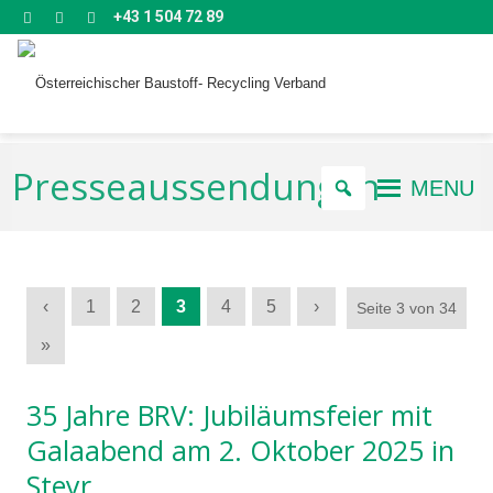
+43 1 504 72 89
Presseaussendungen
MENU
‹
1
2
3
4
5
›
Seite 3 von 34
»
35 Jahre BRV: Jubiläumsfeier mit
Galaabend am 2. Oktober 2025 in
Steyr