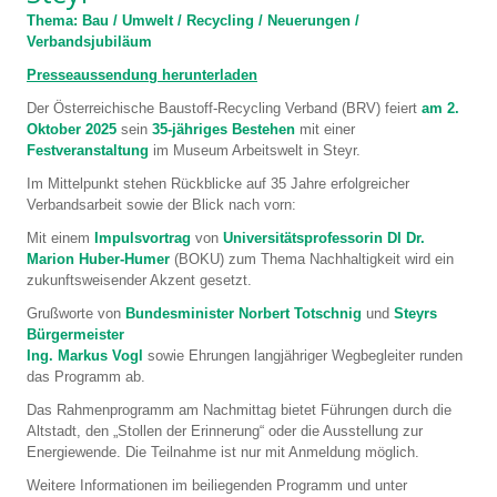
Thema: Bau / Umwelt / Recycling / Neuerungen /
Verbandsjubiläum
Presseaussendung herunterladen
Der Österreichische Baustoff-Recycling Verband (BRV) feiert
am 2.
Oktober 2025
sein
35-jähriges Bestehen
mit einer
Festveranstaltung
im Museum Arbeitswelt in Steyr.
Im Mittelpunkt stehen Rückblicke auf 35 Jahre erfolgreicher
Verbandsarbeit sowie der Blick nach vorn:
Mit einem
Impulsvortrag
von
Universitätsprofessorin DI Dr.
Marion Huber-Humer
(BOKU) zum Thema Nachhaltigkeit wird ein
zukunftsweisender Akzent gesetzt.
Grußworte von
Bundesminister Norbert Totschnig
und
Steyrs
Bürgermeister
Ing. Markus Vogl
sowie Ehrungen langjähriger Wegbegleiter runden
das Programm ab.
Das Rahmenprogramm am Nachmittag bietet Führungen durch die
Altstadt, den „Stollen der Erinnerung“ oder die Ausstellung zur
Energiewende. Die Teilnahme ist nur mit Anmeldung möglich.
Weitere Informationen im beiliegenden Programm und unter