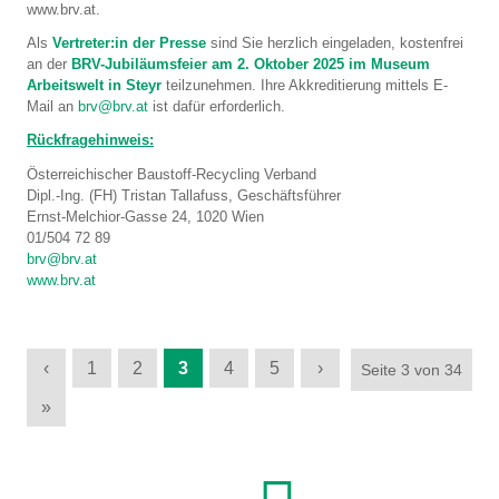
www.brv.at.
Als
Vertreter:in der Presse
sind Sie herzlich eingeladen, kostenfrei
an der
BRV-Jubiläumsfeier am 2. Oktober 2025 im Museum
Arbeitswelt in Steyr
teilzunehmen. Ihre Akkreditierung mittels E-
Mail an
brv@brv.at
ist dafür erforderlich.
Rückfragehinweis:
Österreichischer Baustoff-Recycling Verband
Dipl.-Ing. (FH) Tristan Tallafuss, Geschäftsführer
Ernst-Melchior-Gasse 24, 1020 Wien
01/504 72 89
brv@brv.at
www.brv.at
‹
1
2
3
4
5
›
Seite 3 von 34
»