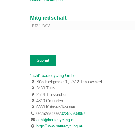
Mitgliedschaft
"acht" baurecycling GmbH
Süddruckgasse 9., 2512 Tribuswinkel
3430 Tulln
2514 Traiskirchen
4810 Gmunden
6330 Kufstein/Kössen
02252/909097
02252/909097
acht@baurecycling.at
http://www.baurecycling.at/