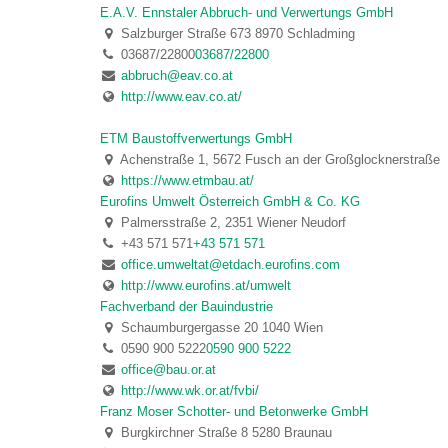
E.A.V. Ennstaler Abbruch- und Verwertungs GmbH
Salzburger Straße 673 8970 Schladming
03687/22800
03687/22800
abbruch@eav.co.at
http://www.eav.co.at/
ETM Baustoffverwertungs GmbH
Achenstraße 1, 5672 Fusch an der Großglocknerstraße
https://www.etmbau.at/
Eurofins Umwelt Österreich GmbH & Co. KG
Palmersstraße 2, 2351 Wiener Neudorf
+43 571 571
+43 571 571
office.umweltat@etdach.eurofins.com
http://www.eurofins.at/umwelt
Fachverband der Bauindustrie
Schaumburgergasse 20 1040 Wien
0590 900 5222
0590 900 5222
office@bau.or.at
http://www.wk.or.at/fvbi/
Franz Moser Schotter- und Betonwerke GmbH
Burgkirchner Straße 8 5280 Braunau