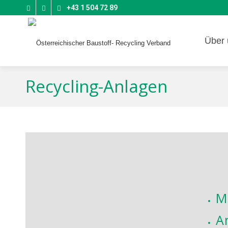
+43 1 504 72 89
Über 
Recycling-Anlagen
M
A