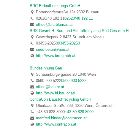
BRC Erdaufbereitungs GmbH
Pottendorferstraße 12a 2602 Blumau
02628/48 192 11
02628/48 192 11
office@brc-blumau.at
BRS GesmbH. Bau- und Altstoffrecycling Süd Ges.m.b.H.
Gewerbepark 2 8423 St. Veit am Vogau
03453-20250
03453-20250
sued-beton@aon.at
http://www.brs-gmbh.at
Bundesinnung Bau
Schaumburgergasse 20 1040 Wien
0590 900 5222
0590 900 5222
office@bau.or.at
http://www.bi.bau.or.at/
ContraCon Baustoffrecycling GmbH
Oberlaaer Straße 288, 1230 Wien, Österreich
+43 50 828-8000
+43 50 828-8000
manfred.binder@contracon.at
http://www.contracon.at