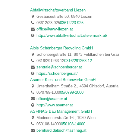
Abfallwirtschaftsverband Liezen
Gesäusestraße 50, 8940 Liezen
03612/23 925
03612/23 925
office@awv-liezen.at
http://www.abfallwirtschaft.steiermark.at/
Alois Schönberger Recycling GmbH
Schönbergstraße 11, 8073 Feldkirchen bei Graz
0316/291263-12
0316/291263-12
zentrale@schoenberger.at
https://schoenberger.at/
Asamer Kies- und Betonwerke GmbH
Unterthalham Straße 2., 4694 Ohlsdorf, Austria
05/0799-1000
05/0799-1000
office@asamer.at
http://www.asamer.at
ASFINAG Bau Management GmbH
Modecenterstraße 16., 1030 Wien
050108-14000
050108-14000
bernhard.dabsch@asfinag.at