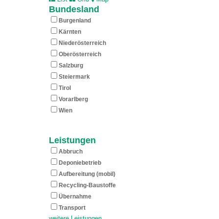
Bundesland
Burgenland
Kärnten
Nieder­österreich
Ober­österreich
Salzburg
Steiermark
Tirol
Vorarlberg
Wien
Leistungen
Abbruch
Deponiebetrieb
Aufbereitung (mobil)
Recycling-Baustoffe
Übernahme
Transport
weitere Leistungen