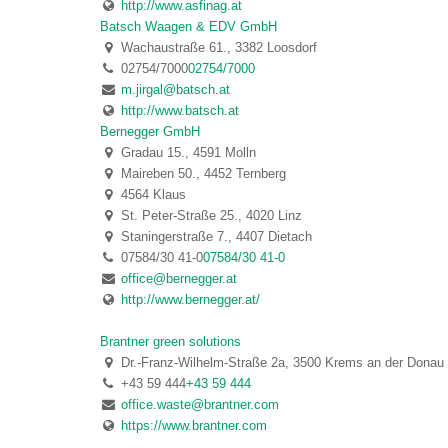
http://www.asfinag.at
Batsch Waagen & EDV GmbH
Wachaustraße 61., 3382 Loosdorf
02754/7000
02754/7000
m.jirgal@batsch.at
http://www.batsch.at
Bernegger GmbH
Gradau 15., 4591 Molln
Maireben 50., 4452 Ternberg
4564 Klaus
St. Peter-Straße 25., 4020 Linz
Staningerstraße 7., 4407 Dietach
07584/30 41-0
07584/30 41-0
office@bernegger.at
http://www.bernegger.at/
Brantner green solutions
Dr.-Franz-Wilhelm-Straße 2a, 3500 Krems an der Donau
+43 59 444
+43 59 444
office.waste@brantner.com
https://www.brantner.com