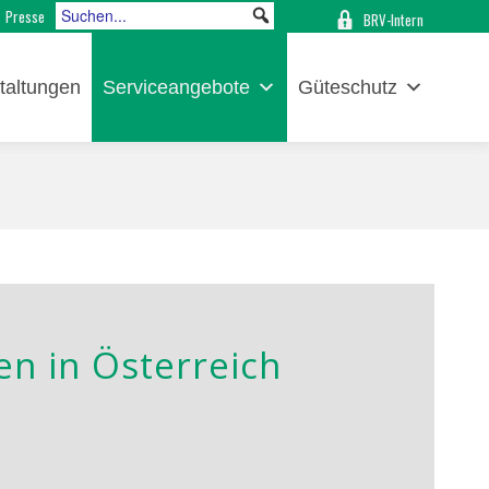
Presse
BRV-Intern
taltungen
Serviceangebote
Güteschutz
en in Österreich