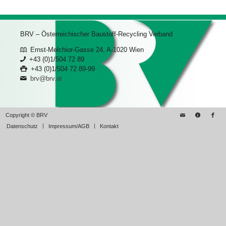
BRV – Österreichischer Baustoff-Recycling Verband
Ernst-Melchior-Gasse 24, A-1020 Wien
+43 (0)1/504 72 89
+43 (0)1/504 72 89-99
brv@brv.at
Copyright © BRV
Datenschutz
Impressum/AGB
Kontakt