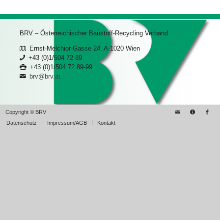
BRV – Österreichischer Baustoff-Recycling Verband
Ernst-Melchior-Gasse 24, A-1020 Wien
+43 (0)1/504 72 89
+43 (0)1/504 72 89-99
brv@brv.at
Copyright © BRV
Datenschutz
Impressum/AGB
Kontakt