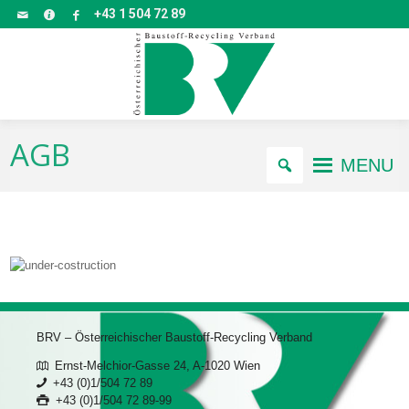
+43 1 504 72 89
AGB
MENU
BRV – Österreichischer Baustoff-Recycling Verband
Ernst-Melchior-Gasse 24, A-1020 Wien
+43 (0)1/504 72 89
+43 (0)1/504 72 89-99