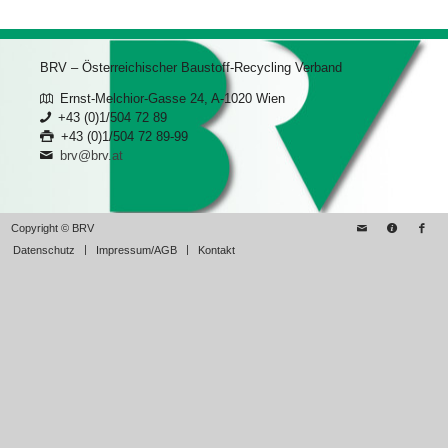
BRV – Österreichischer Baustoff-Recycling Verband
Ernst-Melchior-Gasse 24, A-1020 Wien
+43 (0)1/504 72 89
+43 (0)1/504 72 89-99
brv@brv.at
Copyright © BRV
Datenschutz
Impressum/AGB
Kontakt