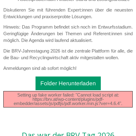
Diskutieren Sie mit führenden Expert:innen über die neuesten
Entwicklungen und praxiserprobte Lösungen.
Hinweis: Das Programm befindet sich noch im Entwurfsstadium.
Geringfügige Änderungen bei Themen und Referent:innen sind
möglich. Die Agenda wird laufend aktualisiert.
Die BRV-Jahrestagung 2026 ist die zentrale Plattform für alle, die
die Bau- und Recyclingwirtschaft aktiv mitgestalten wollen.
Anmeldungen sind ab sofort möglich!
Folder Herunterladen
Setting up fake worker failed: "Cannot load script at:
https://brv.at/wp-content/plugins/pdf-
embedder/assets/js/pdfjs/pdf.worker.min.js?ver=4.6.4".
Das war der BRV Tag 2026