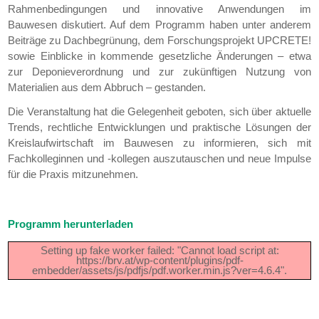
Rahmenbedingungen und innovative Anwendungen im
Bauwesen diskutiert. Auf dem Programm haben unter anderem
Beiträge zu Dachbegrünung, dem Forschungsprojekt UPCRETE!
sowie Einblicke in kommende gesetzliche Änderungen – etwa
zur Deponieverordnung und zur zukünftigen Nutzung von
Materialien aus dem Abbruch – gestanden.
Die Veranstaltung hat die Gelegenheit geboten, sich über aktuelle
Trends, rechtliche Entwicklungen und praktische Lösungen der
Kreislaufwirtschaft im Bauwesen zu informieren, sich mit
Fachkolleginnen und -kollegen auszutauschen und neue Impulse
für die Praxis mitzunehmen.
Programm herunterladen
Setting up fake worker failed: "Cannot load script at:
https://brv.at/wp-content/plugins/pdf-
embedder/assets/js/pdfjs/pdf.worker.min.js?ver=4.6.4".