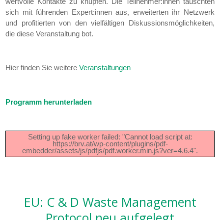
wertvolle Kontakte zu knüpfen. Die Teilnehmer:innen tauschten
sich mit führenden Expert:innen aus, erweiterten ihr Netzwerk
und profitierten von den vielfältigen Diskussionsmöglichkeiten,
die diese Veranstaltung bot.
Hier finden Sie weitere
Veranstaltungen
Programm herunterladen
Setting up fake worker failed: "Cannot load script at:
https://brv.at/wp-content/plugins/pdf-
embedder/assets/js/pdfjs/pdf.worker.min.js?ver=4.6.4".
EU: C & D Waste Management
Protocol neu aufgelegt