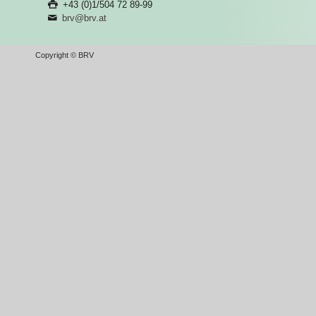
+43 (0)1/504 72 89-99
brv@brv.at
Copyright © BRV