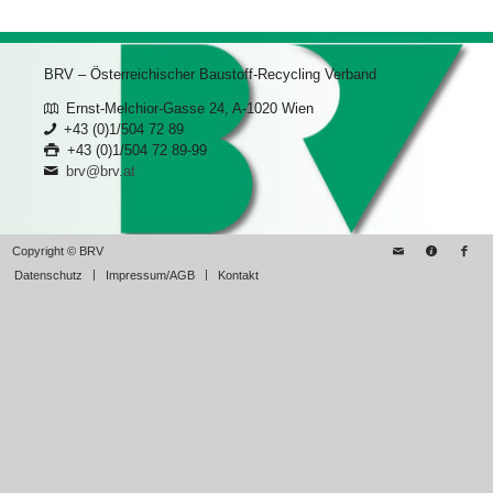
BRV – Österreichischer Baustoff-Recycling Verband
Ernst-Melchior-Gasse 24, A-1020 Wien
+43 (0)1/504 72 89
+43 (0)1/504 72 89-99
brv@brv.at
Copyright © BRV
Datenschutz
Impressum/AGB
Kontakt