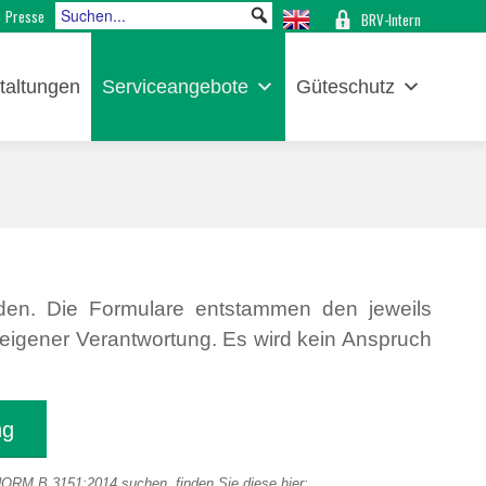
Presse
BRV-Intern
taltungen
Serviceangebote
Güteschutz
rden. Die Formulare entstammen den jeweils
 eigener Verantwortung. Es wird kein Anspruch
ng
NORM B 3151:2014 suchen, finden Sie diese hier: