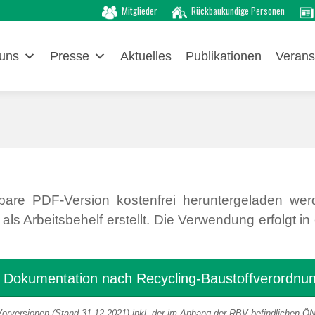
Mitglieder
Rückbaukundige Personen
uns
Presse
Aktuelles
Publikationen
Verans
bare PDF-Version kostenfrei heruntergeladen we
Arbeitsbehelf erstellt. Die Verwendung erfolgt in
Dokumentation nach Recycling-Baustoffverordnu
 Vorversionen (Stand 31.12.2021) inkl. der im Anhang der RBV befindlichen Ö