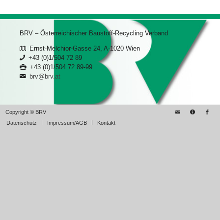
BRV – Österreichischer Baustoff-Recycling Verband
Ernst-Melchior-Gasse 24, A-1020 Wien
+43 (0)1/504 72 89
+43 (0)1/504 72 89-99
brv@brv.at
Copyright © BRV
Datenschutz
Impressum/AGB
Kontakt