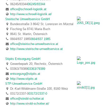
06245/83344
06245/83344
office@schnoell-logistik.at
http://www.schnoell-logistik.at/
Steirische Umweltservice GmbH
Bundesstraße 3 8642 St. Lorenzen im Mürztal
Fisching 5a 8741 Maria Buch
8641 St. Martin, Österreich
0664/837 1985
0664/837 1985
office@steirische-umweltservice.at
http://www.steirische-umweltservice.at
Stipits Entsorgung GmbH
Gewerbepark 20, Rechnitz, Österreich
03363/79389
03363/79389
entsorgung@stipits.at
http://www.stipits.at
STP-Umweltservice GmbH
Dr.-Karl-Widdmann-Straße 100, 8160 Weiz
03172/2337-0
03172/2337-0
office@strobl-schotter.at
http://www.strobl-schotter.at/