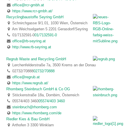
office@rcr-gmbh.at
https://www.rcr-gmbh.at/
Recyclingbaustoffe Seyring GmbH
Schnirchgasse 9/1.01, 1030 Wien, Österreich
Am Weichselgarten 5 2201 Gerasdorf/Seyring
01/7132591-0
01/7132591-0
office@rb-seyring.at
http://www.rb-seyring.at
Regrub Waste and Recycling GmbH
Lerchenfelderstraße 7a, 3500 Krems an der Donau
02732/70888
02732/70888
office@regrub.at
https://www.regrub.at/
Rhomberg Steinbruch GmbH & Co OG
Stöckenstraße 18a, Dornbirn, Österreich
05574/403 3460
05574/403 3460
steinbruch@rhomberg.com
https://www.rhomberg.com/de
Riedler Kies & Bau GmbH
Arthofen 3 3300 Winklarn