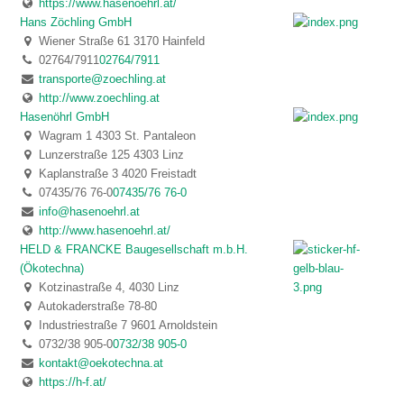
https://www.hasenoehrl.at/
Hans Zöchling GmbH
Wiener Straße 61 3170 Hainfeld
02764/7911
02764/7911
transporte@zoechling.at
http://www.zoechling.at
Hasenöhrl GmbH
Wagram 1 4303 St. Pantaleon
Lunzerstraße 125 4303 Linz
Kaplanstraße 3 4020 Freistadt
07435/76 76-0
07435/76 76-0
info@hasenoehrl.at
http://www.hasenoehrl.at/
HELD & FRANCKE Baugesellschaft m.b.H.
(Ökotechna)
Kotzinastraße 4, 4030 Linz
Autokaderstraße 78-80
Industriestraße 7 9601 Arnoldstein
0732/38 905-0
0732/38 905-0
kontakt@oekotechna.at
https://h-f.at/