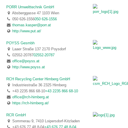
PORR Umwelttechnik GmbH
Absberggasse 47 1103 Wien
050 626-1556
050 626-1556
thomas.kasper@porr.at
http://www.put.at/
POYSS Gesmbh
Laaer Straße 137 2170 Poysdorf
02552-20787
02552-20787
office@poyss.at
http://www.poyss.at
RCH Recycling Center Himberg GmbH
Industriestraße 36 2325 Himberg
+43 2235 866 68-10
+43 2235 866 68-10
office@rch-himberg.at
https://rch-himberg.at/
RCR GmbH
Sommerau 9, 7410 Loipersdorf-Kitzladen
+43 676 77 48 8-04
+43 676 77 48 8-04