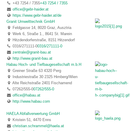
+43 7254 / 7355
+43 7254 / 7355
office@gebr-haider.at
https://www.gebr-haider.at/de
Granit Umwelttechnik GmbH
Feldgasse 14, 8020 Graz, Ausztria
Werk 6, Straße 1., 8641 St. Marein
Hitzdendorferstraße, 8151 Hitzendorf
0316/271111-0
0316/271111-0
zentrale@granit-bau.at
http://www.granit-bau.at
Habau Hoch- und Tiefbaugesellschaft m.b.H
Greiner Straße 63 4320 Perg
Industriestraße 30 2325 Himberg/Wien
Alte Reichstraße 2401 Fischamend
07262/555-0
07262/555-0
office@habau.at
http://www.habau.com
HAELA Abfallverwertung GmbH
Kristein 51, 4470 Enns
christian.schrammel@haela.at