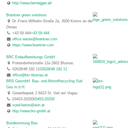
http://www.bernegger.at/
Brantner green solutions
Dr.-Franz-Wilhelm-Straße 2a, 3500 Krems an der
Donau
+43 59 444
+43 59 444
office.waste@brantner.com
https://www.brantner.com
BRC Erdaufbereitungs GmbH
Pottendorferstraße 12a 2602 Blumau
02628/48 192 11
02628/48 192 11
office@brc-blumau.at
BRS GesmbH. Bau- und Altstoffrecycling Süd
Ges.m.b.H.
Gewerbepark 2 8423 St. Veit am Vogau
03453-20250
03453-20250
sued-beton@aon.at
http://www.brs-gmbh.at
Bundesinnung Bau