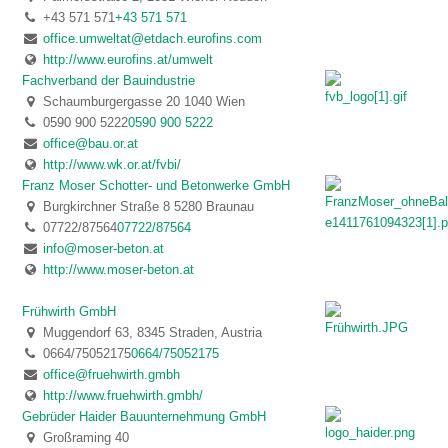
+43 571 571
+43 571 571
office.umweltat@etdach.eurofins.com
http://www.eurofins.at/umwelt
Fachverband der Bauindustrie
Schaumburgergasse 20 1040 Wien
0590 900 5222
0590 900 5222
office@bau.or.at
http://www.wk.or.at/fvbi/
Franz Moser Schotter- und Betonwerke GmbH
Burgkirchner Straße 8 5280 Braunau
07722/87564
07722/87564
info@moser-beton.at
http://www.moser-beton.at
Frühwirth GmbH
Muggendorf 63, 8345 Straden, Austria
0664/75052175
0664/75052175
office@fruehwirth.gmbh
http://www.fruehwirth.gmbh/
Gebrüder Haider Bauunternehmung GmbH
Großraming 40