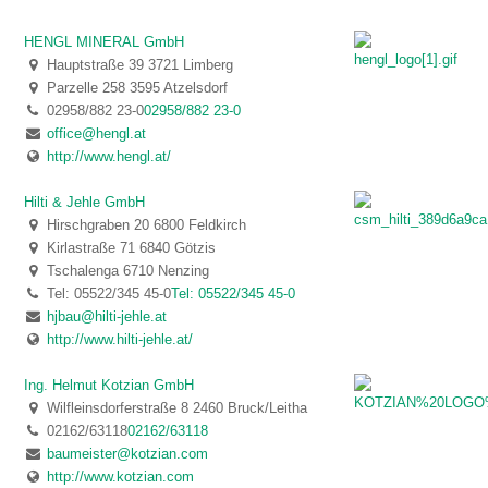
HENGL MINERAL GmbH
Hauptstraße 39 3721 Limberg
Parzelle 258 3595 Atzelsdorf
02958/882 23-0
02958/882 23-0
office@hengl.at
http://www.hengl.at/
Hilti & Jehle GmbH
Hirschgraben 20 6800 Feldkirch
Kirlastraße 71 6840 Götzis
Tschalenga 6710 Nenzing
Tel: 05522/345 45-0
Tel: 05522/345 45-0
hjbau@hilti-jehle.at
http://www.hilti-jehle.at/
Ing. Helmut Kotzian GmbH
Wilfleinsdorferstraße 8 2460 Bruck/Leitha
02162/63118
02162/63118
baumeister@kotzian.com
http://www.kotzian.com