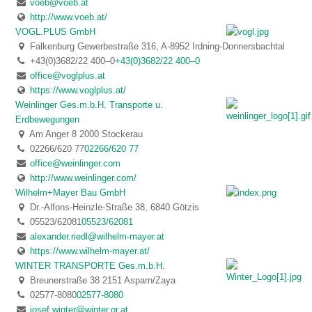
voeb@voeb.at
http://www.voeb.at/
VOGL.PLUS GmbH
Falkenburg Gewerbestraße 316, A-8952 Irdning-Donnersbachtal
+43(0)3682/22 400–0
+43(0)3682/22 400–0
office@voglplus.at
https://www.voglplus.at/
Weinlinger Ges.m.b.H. Transporte u.
Erdbewegungen
Am Anger 8 2000 Stockerau
02266/620 77
02266/620 77
office@weinlinger.com
http://www.weinlinger.com/
Wilhelm+Mayer Bau GmbH
Dr.-Alfons-Heinzle-Straße 38, 6840 Götzis
05523/62081
05523/62081
alexander.riedl@wilhelm-mayer.at
https://www.wilhelm-mayer.at/
WINTER TRANSPORTE Ges.m.b.H.
Breunerstraße 38 2151 Asparn/Zaya
02577-8080
02577-8080
josef.winter@winter.or.at