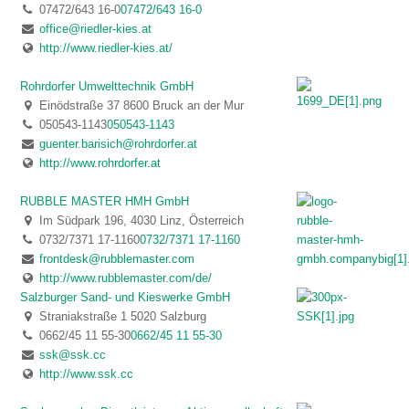
07472/643 16-0
07472/643 16-0
office@riedler-kies.at
http://www.riedler-kies.at/
Rohrdorfer Umwelttechnik GmbH
Einödstraße 37 8600 Bruck an der Mur
050543-1143
050543-1143
guenter.barisich@rohrdorfer.at
http://www.rohrdorfer.at
RUBBLE MASTER HMH GmbH
Im Südpark 196, 4030 Linz, Österreich
0732/7371 17-1160
0732/7371 17-1160
frontdesk@rubblemaster.com
http://www.rubblemaster.com/de/
Salzburger Sand- und Kieswerke GmbH
Straniakstraße 1 5020 Salzburg
0662/45 11 55-30
0662/45 11 55-30
ssk@ssk.cc
http://www.ssk.cc