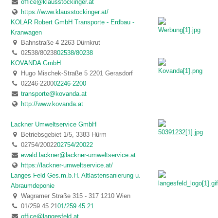
office@klausstockinger.at
https://www.klausstockinger.at/
KOLAR Robert GmbH Transporte - Erdbau -
Kranwagen
Bahnstraße 4 2263 Dürnkrut
02538/80238
02538/80238
KOVANDA GmbH
Hugo Mischek-Straße 5 2201 Gerasdorf
02246-2200
02246-2200
transporte@kovanda.at
http://www.kovanda.at
Lackner Umweltservice GmbH
Betriebsgebiet 1/5, 3383 Hürm
02754/20022
02754/20022
ewald.lackner@lackner-umweltservice.at
https://lackner-umweltservice.at/
Langes Feld Ges.m.b.H. Altlastensanierung u.
Abraumdeponie
Wagramer Straße 315 - 317 1210 Wien
01/259 45 21
01/259 45 21
office@langesfeld.at