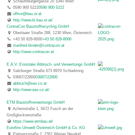
Schaumburgergasse 20 1040 Wien
0590 900 5222
0590 900 5222
office@bau.or.at
http://www.bi.bau.or.at/
ContraCon Baustoffrecycling GmbH
Oberlaaer Straße 288, 1230 Wien, Österreich
+43 50 828-8000
+43 50 828-8000
manfred.binder@contracon.at
http://www.contracon.at
E.A.V. Ennstaler Abbruch- und Verwertungs GmbH
Salzburger Straße 673 8970 Schladming
03687/22800
03687/22800
abbruch@eav.co.at
http://www.eav.co.at/
ETM Baustoffverwertungs GmbH
Achenstraße 1, 5672 Fusch an der
Großglocknerstraße
https://www.etmbau.at/
Eurofins Umwelt Österreich GmbH & Co. KG
Palmersstraße 2, 2351 Wiener Neudorf