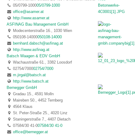
05/0799-1000
05/0799-1000
office@asamer.at
http://www.asamer.at
ASFINAG Bau Management GmbH
Modecenterstraße 16., 1030 Wien
050108-14000
050108-14000
bernhard.dabsch@asfinag.at
http://www.asfinag.at
Batsch Waagen & EDV GmbH
Wachaustraße 61., 3382 Loosdorf
02754/7000
02754/7000
m.jirgal@batsch.at
http://www.batsch.at
Bernegger GmbH
Gradau 15., 4591 Molln
Maireben 50., 4452 Ternberg
4564 Klaus
St. Peter-Straße 25., 4020 Linz
Staningerstraße 7., 4407 Dietach
07584/30 41-0
07584/30 41-0
office@bernegger.at