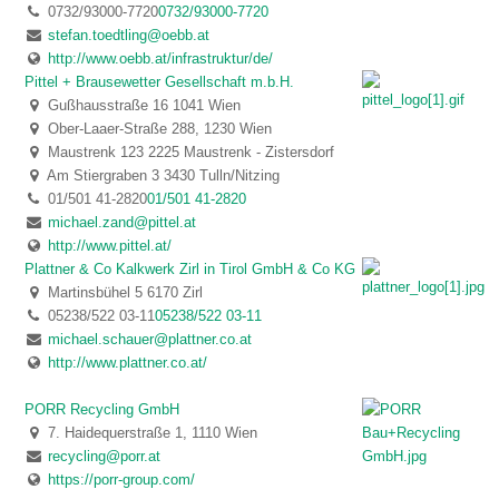
0732/93000-7720
0732/93000-7720
stefan.toedtling@oebb.at
http://www.oebb.at/infrastruktur/de/
Pittel + Brausewetter Gesellschaft m.b.H.
Gußhausstraße 16 1041 Wien
Ober-Laaer-Straße 288, 1230 Wien
Maustrenk 123 2225 Maustrenk - Zistersdorf
Am Stiergraben 3 3430 Tulln/Nitzing
01/501 41-2820
01/501 41-2820
michael.zand@pittel.at
http://www.pittel.at/
Plattner & Co Kalkwerk Zirl in Tirol GmbH & Co KG
Martinsbühel 5 6170 Zirl
05238/522 03-11
05238/522 03-11
michael.schauer@plattner.co.at
http://www.plattner.co.at/
PORR Recycling GmbH
7. Haidequerstraße 1, 1110 Wien
recycling@porr.at
https://porr-group.com/