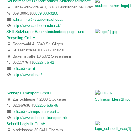
Saubermacher Dienstleistungs-Aktiengesellschaft
Hans-Roth-Straße 1, 8073 Feldkirchen bei Graz
059 800-3100
059 800-3100
w.krammel@saubermacher.at
http://www.saubermacher.at/
SBR Salzburger Baumaterialentsorgungs- und
Recycling GmbH
Segenwald 4, 5340 St. Gilgen
Russenstraße 10 5305 Thalgau
Bayernstraße 18 5072 Siezenheim
06227/76 41
06227/76 41
office@sbr.at
http://www.sbr.at/
Schneps Transport GmbH
Zur Schleuse 7 2000 Stockerau
02266/636 49
02266/636 49
office@schneps-transport.at
http://www.schneps-transport.at/
Schnöll Logistik GmbH
Madelgasse 36 5411 Oberalm