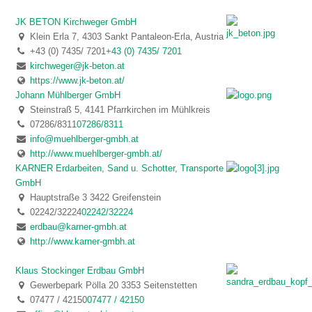
JK BETON Kirchweger GmbH
Klein Erla 7, 4303 Sankt Pantaleon-Erla, Austria
+43 (0) 7435/ 7201
+43 (0) 7435/ 7201
kirchweger@jk-beton.at
https://www.jk-beton.at/
Johann Mühlberger GmbH
Steinstraß 5, 4141 Pfarrkirchen im Mühlkreis
07286/8311
07286/8311
info@muehlberger-gmbh.at
http://www.muehlberger-gmbh.at/
KARNER Erdarbeiten, Sand u. Schotter, Transporte
GmbH
Hauptstraße 3 3422 Greifenstein
02242/32224
02242/32224
erdbau@karner-gmbh.at
http://www.karner-gmbh.at
Klaus Stockinger Erdbau GmbH
Gewerbepark Pölla 20 3353 Seitenstetten
07477 / 42150
07477 / 42150