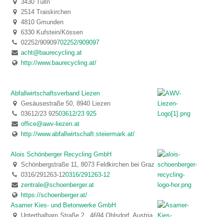
3430 Tulln
2514 Traiskirchen
4810 Gmunden
6330 Kufstein/Kössen
02252/909097
02252/909097
acht@baurecycling.at
http://www.baurecycling.at/
Abfallwirtschaftsverband Liezen
Gesäusestraße 50, 8940 Liezen
03612/23 925
03612/23 925
office@awv-liezen.at
http://www.abfallwirtschaft.steiermark.at/
Alois Schönberger Recycling GmbH
Schönbergstraße 11, 8073 Feldkirchen bei Graz
0316/291263-12
0316/291263-12
zentrale@schoenberger.at
https://schoenberger.at/
Asamer Kies- und Betonwerke GmbH
Unterthalham Straße 2., 4694 Ohlsdorf, Austria