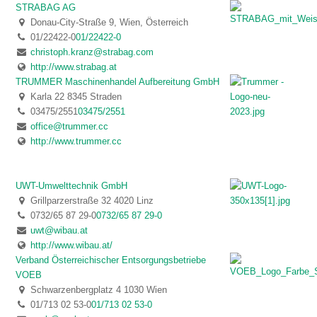
STRABAG AG
Donau-City-Straße 9, Wien, Österreich
01/22422-0
01/22422-0
christoph.kranz@strabag.com
http://www.strabag.at
TRUMMER Maschinenhandel Aufbereitung GmbH
Karla 22 8345 Straden
03475/2551
03475/2551
office@trummer.cc
http://www.trummer.cc
UWT-Umwelttechnik GmbH
Grillparzerstraße 32 4020 Linz
0732/65 87 29-0
0732/65 87 29-0
uwt@wibau.at
http://www.wibau.at/
Verband Österreichischer Entsorgungsbetriebe
VOEB
Schwarzenbergplatz 4 1030 Wien
01/713 02 53-0
01/713 02 53-0