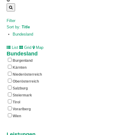
Filter
Sort by:
Title
Bundesland
List
Grid
Map
Bundesland
Burgenland
Kärnten
Nieder­österreich
Ober­österreich
Salzburg
Steiermark
Tirol
Vorarlberg
Wien
Leistungen