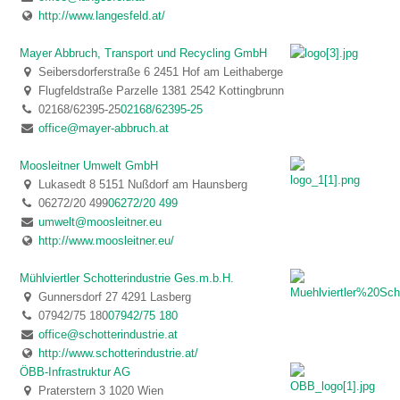
http://www.langesfeld.at/
Mayer Abbruch, Transport und Recycling GmbH
Seibersdorferstraße 6 2451 Hof am Leithaberge
Flugfeldstraße Parzelle 1381 2542 Kottingbrunn
02168/62395-25
02168/62395-25
office@mayer-abbruch.at
Moosleitner Umwelt GmbH
Lukasedt 8 5151 Nußdorf am Haunsberg
06272/20 499
06272/20 499
umwelt@moosleitner.eu
http://www.moosleitner.eu/
Mühlviertler Schotterindustrie Ges.m.b.H.
Gunnersdorf 27 4291 Lasberg
07942/75 180
07942/75 180
office@schotterindustrie.at
http://www.schotterindustrie.at/
ÖBB-Infrastruktur AG
Praterstern 3 1020 Wien