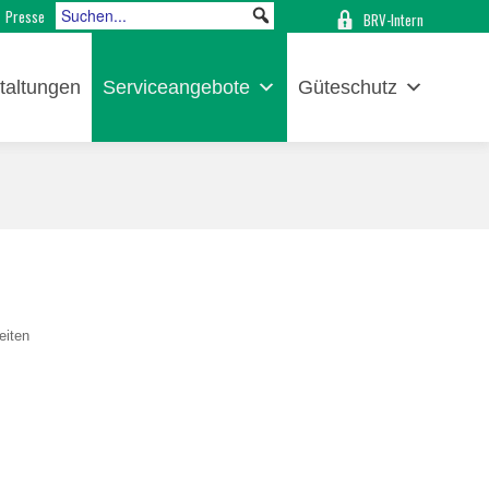
Presse
BRV-Intern
taltungen
Serviceangebote
Güteschutz
eiten