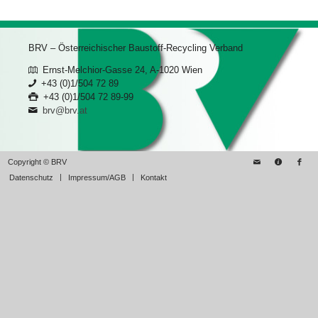
BRV – Österreichischer Baustoff-Recycling Verband
Ernst-Melchior-Gasse 24, A-1020 Wien
+43 (0)1/504 72 89
+43 (0)1/504 72 89-99
brv@brv.at
Copyright © BRV
Datenschutz
Impressum/AGB
Kontakt