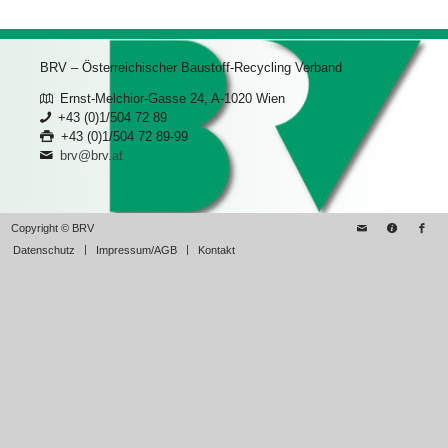
BRV – Österreichischer Baustoff-Recycling Verband
Ernst-Melchior-Gasse 24, A-1020 Wien
+43 (0)1/504 72 89
+43 (0)1/504 72 89-99
brv@brv.at
Copyright © BRV
Datenschutz
Impressum/AGB
Kontakt