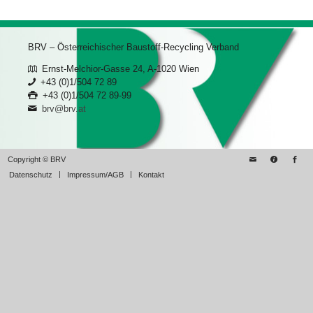
BRV – Österreichischer Baustoff-Recycling Verband
Ernst-Melchior-Gasse 24, A-1020 Wien
+43 (0)1/504 72 89
+43 (0)1/504 72 89-99
brv@brv.at
Copyright © BRV
Datenschutz
Impressum/AGB
Kontakt