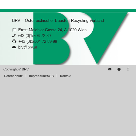
BRV – Österreichischer Baustoff-Recycling Verband
Ernst-Melchior-Gasse 24, A-1020 Wien
+43 (0)1/504 72 89
+43 (0)1/504 72 89-99
brv@brv.at
Copyright © BRV
Datenschutz
Impressum/AGB
Kontakt