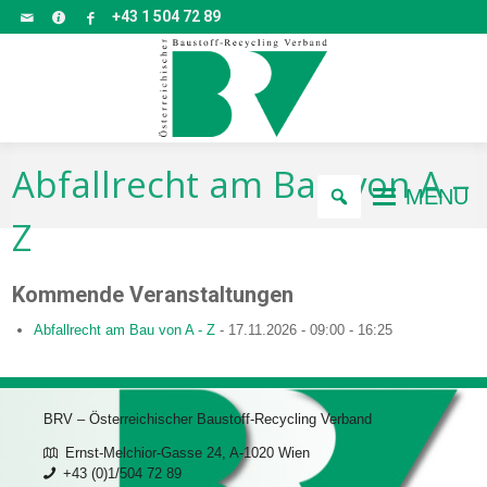
+43 1 504 72 89
Abfallrecht am Bau von A –
MENU
Z
Kommende Veranstaltungen
Abfallrecht am Bau von A - Z
- 17.11.2026 - 09:00 - 16:25
BRV – Österreichischer Baustoff-Recycling Verband
Ernst-Melchior-Gasse 24, A-1020 Wien
+43 (0)1/504 72 89