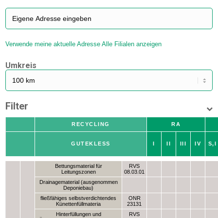
Verwende meine aktuelle Adresse
Alle Filialen anzeigen
Umkreis
Filter
RECYCLING
RA
GUTEKLESS
I
II
III
IV
S,I
Bettungsmaterial für
RVS
Leitungszonen
08.03.01
Drainagematerial (ausgenommen
Deponiebau)
fließfähiges selbstverdichtendes
ONR
Künettenfüllmateria
23131
Hinterfüllungen und
RVS