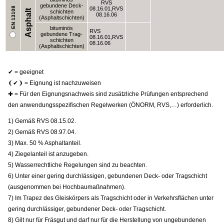
RVS
gebundene Deck-
EN 13108
08.16.01,RVS
Asphalt
schichten
08.16.06
(Asphaltschichten)
bituminös
RVS
gebundene Trag-
08.16.01,RVS
schichten
08.16.06
(Asphaltschichten)
✔ = geeignet
❨✔❩ = Eignung ist nachzuweisen
✚ = Für den Eignungsnachweis sind zusätzliche Prüfungen entsprechend
den anwendungsspezifischen Regelwerken (ÖNORM, RVS,…) erforderlich.
1) Gemäß RVS 08.15.02.
2) Gemäß RVS 08.97.04.
3) Max. 50 % Asphaltanteil.
4) Ziegelanteil ist anzugeben.
5) Wasserrechtliche Regelungen sind zu beachten.
6) Unter einer gering durchlässigen, gebundenen Deck- oder Tragschicht
(ausgenommen bei Hochbaumaßnahmen).
7) Im Trapez des Gleiskörpers als Tragschicht oder in Verkehrsflächen unter
gering durchlässiger, gebundener Deck- oder Tragschicht.
8) Gilt nur für Fräsgut und darf nur für die Herstellung von ungebundenen