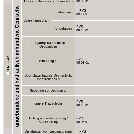
Überschüttungen von Bauwerken
08.03.01
ungebundene und hydraulisch gebundene Gemische
RVS
gebunden
08.17.01
obere Tragschicht
RVS
Ungebnden
08.15.01
Recycling-Baustoffe im
Deponiebau
EN 13242
RVS
Schüttungen
08.03.01
Sportstättenbau als Deckschicht
und Streuschicht
Substrate zur Begrünung
RVS
untere Tragschicht
08.15.01
Untergrundverbesserung /
RVS
Stabilisierung
08.03.01
Verfüllungen von Leitungsgräben
RVS