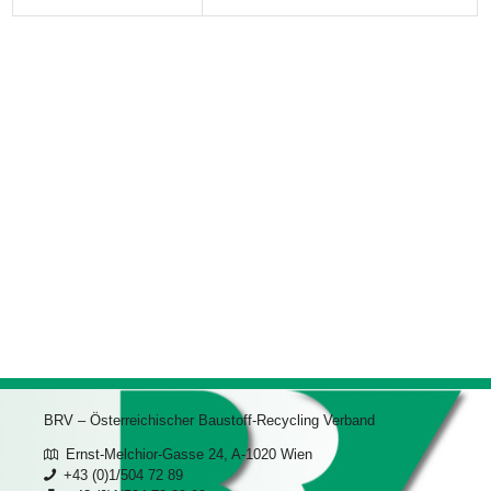
BRV – Österreichischer Baustoff-Recycling Verband
Ernst-Melchior-Gasse 24, A-1020 Wien
+43 (0)1/504 72 89