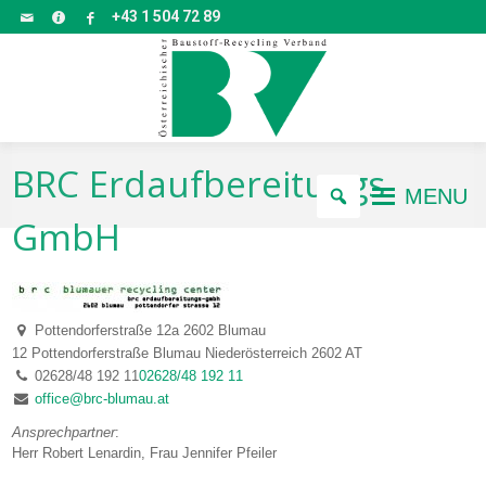
+43 1 504 72 89
BRC Erdaufbereitungs
MENU
GmbH
Pottendorferstraße 12a 2602 Blumau
12 Pottendorferstraße
Blumau
Niederösterreich
2602
AT
02628/48 192 11
02628/48 192 11
office@brc-blumau.at
Ansprechpartner
:
Herr Robert Lenardin, Frau Jennifer Pfeiler