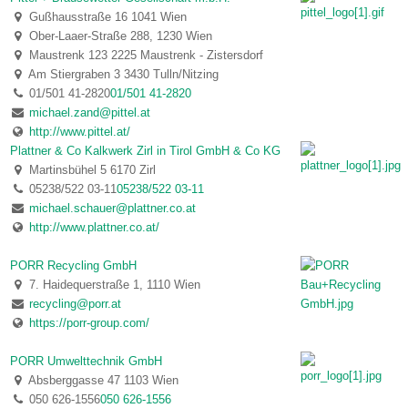
Gußhausstraße 16 1041 Wien
Ober-Laaer-Straße 288, 1230 Wien
Maustrenk 123 2225 Maustrenk - Zistersdorf
Am Stiergraben 3 3430 Tulln/Nitzing
01/501 41-2820
01/501 41-2820
michael.zand@pittel.at
http://www.pittel.at/
Plattner & Co Kalkwerk Zirl in Tirol GmbH & Co KG
Martinsbühel 5 6170 Zirl
05238/522 03-11
05238/522 03-11
michael.schauer@plattner.co.at
http://www.plattner.co.at/
PORR Recycling GmbH
7. Haidequerstraße 1, 1110 Wien
recycling@porr.at
https://porr-group.com/
PORR Umwelttechnik GmbH
Absberggasse 47 1103 Wien
050 626-1556
050 626-1556