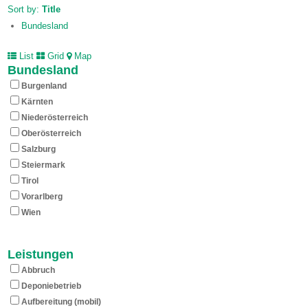
Sort by:
Title
Bundesland
List
Grid
Map
Bundesland
Burgenland
Kärnten
Nieder­österreich
Ober­österreich
Salzburg
Steiermark
Tirol
Vorarlberg
Wien
Leistungen
Abbruch
Deponiebetrieb
Aufbereitung (mobil)