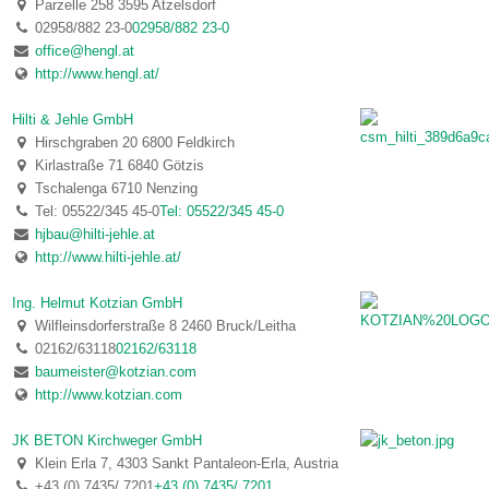
Parzelle 258 3595 Atzelsdorf
02958/882 23-0
02958/882 23-0
office@hengl.at
http://www.hengl.at/
Hilti & Jehle GmbH
Hirschgraben 20 6800 Feldkirch
Kirlastraße 71 6840 Götzis
Tschalenga 6710 Nenzing
Tel: 05522/345 45-0
Tel: 05522/345 45-0
hjbau@hilti-jehle.at
http://www.hilti-jehle.at/
Ing. Helmut Kotzian GmbH
Wilfleinsdorferstraße 8 2460 Bruck/Leitha
02162/63118
02162/63118
baumeister@kotzian.com
http://www.kotzian.com
JK BETON Kirchweger GmbH
Klein Erla 7, 4303 Sankt Pantaleon-Erla, Austria
+43 (0) 7435/ 7201
+43 (0) 7435/ 7201