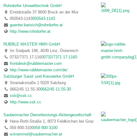
Rohrdorfer Umwelttechnik GmbH
Einödstraße 37 8600 Bruck an der Mur
050543-1143
050543-1143
guenter.barisich@rohrdorfer.at
http://www.rohrdorfer.at
RUBBLE MASTER HMH GmbH
Im Südpark 196, 4030 Linz, Österreich
0732/7371 17-1160
0732/7371 17-1160
frontdesk@rubblemaster.com
http://www.rubblemaster.com/de/
Salzburger Sand- und Kieswerke GmbH
Straniakstraße 1 5020 Salzburg
0662/45 11 55-30
0662/45 11 55-30
ssk@ssk.cc
http://www.ssk.cc
Saubermacher Dienstleistungs-Aktiengesellschaft
Hans-Roth-Straße 1, 8073 Feldkirchen bei Graz
059 800-3100
059 800-3100
w.krammel@saubermacher.at