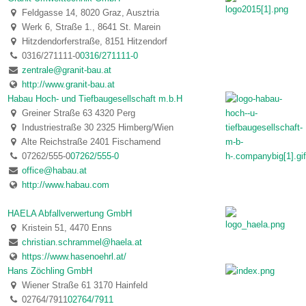
Feldgasse 14, 8020 Graz, Ausztria
Werk 6, Straße 1., 8641 St. Marein
Hitzdendorferstraße, 8151 Hitzendorf
0316/271111-0
0316/271111-0
zentrale@granit-bau.at
http://www.granit-bau.at
Habau Hoch- und Tiefbaugesellschaft m.b.H
Greiner Straße 63 4320 Perg
Industriestraße 30 2325 Himberg/Wien
Alte Reichstraße 2401 Fischamend
07262/555-0
07262/555-0
office@habau.at
http://www.habau.com
HAELA Abfallverwertung GmbH
Kristein 51, 4470 Enns
christian.schrammel@haela.at
https://www.hasenoehrl.at/
Hans Zöchling GmbH
Wiener Straße 61 3170 Hainfeld
02764/7911
02764/7911