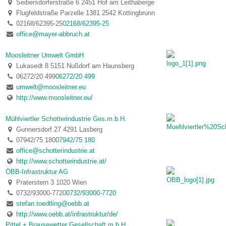
Seibersdorferstraße 6 2451 Hof am Leithaberge
Flugfeldstraße Parzelle 1381 2542 Kottingbrunn
02168/62395-25
02168/62395-25
office@mayer-abbruch.at
Moosleitner Umwelt GmbH
Lukasedt 8 5151 Nußdorf am Haunsberg
06272/20 499
06272/20 499
umwelt@moosleitner.eu
http://www.moosleitner.eu/
Mühlviertler Schotterindustrie Ges.m.b.H.
Gunnersdorf 27 4291 Lasberg
07942/75 180
07942/75 180
office@schotterindustrie.at
http://www.schotterindustrie.at/
ÖBB-Infrastruktur AG
Praterstern 3 1020 Wien
0732/93000-7720
0732/93000-7720
stefan.toedtling@oebb.at
http://www.oebb.at/infrastruktur/de/
Pittel + Brausewetter Gesellschaft m.b.H.