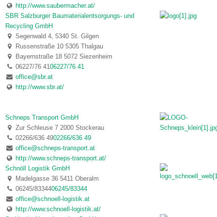
http://www.saubermacher.at/
SBR Salzburger Baumaterialentsorgungs- und
Recycling GmbH
Segenwald 4, 5340 St. Gilgen
Russenstraße 10 5305 Thalgau
Bayernstraße 18 5072 Siezenheim
06227/76 41
06227/76 41
office@sbr.at
http://www.sbr.at/
Schneps Transport GmbH
Zur Schleuse 7 2000 Stockerau
02266/636 49
02266/636 49
office@schneps-transport.at
http://www.schneps-transport.at/
Schnöll Logistik GmbH
Madelgasse 36 5411 Oberalm
06245/83344
06245/83344
office@schnoell-logistik.at
http://www.schnoell-logistik.at/