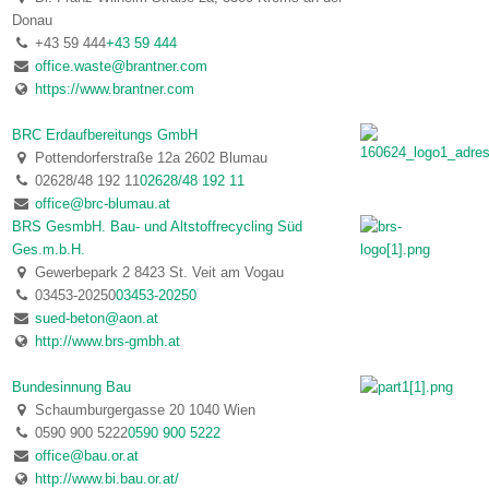
Donau
+43 59 444
+43 59 444
office.waste@brantner.com
https://www.brantner.com
BRC Erdaufbereitungs GmbH
Pottendorferstraße 12a 2602 Blumau
02628/48 192 11
02628/48 192 11
office@brc-blumau.at
BRS GesmbH. Bau- und Altstoffrecycling Süd
Ges.m.b.H.
Gewerbepark 2 8423 St. Veit am Vogau
03453-20250
03453-20250
sued-beton@aon.at
http://www.brs-gmbh.at
Bundesinnung Bau
Schaumburgergasse 20 1040 Wien
0590 900 5222
0590 900 5222
office@bau.or.at
http://www.bi.bau.or.at/