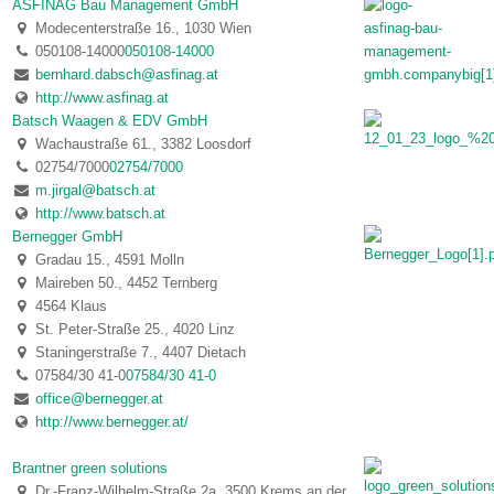
ASFINAG Bau Management GmbH
Modecenterstraße 16., 1030 Wien
050108-14000
050108-14000
bernhard.dabsch@asfinag.at
http://www.asfinag.at
Batsch Waagen & EDV GmbH
Wachaustraße 61., 3382 Loosdorf
02754/7000
02754/7000
m.jirgal@batsch.at
http://www.batsch.at
Bernegger GmbH
Gradau 15., 4591 Molln
Maireben 50., 4452 Ternberg
4564 Klaus
St. Peter-Straße 25., 4020 Linz
Staningerstraße 7., 4407 Dietach
07584/30 41-0
07584/30 41-0
office@bernegger.at
http://www.bernegger.at/
Brantner green solutions
Dr.-Franz-Wilhelm-Straße 2a, 3500 Krems an der