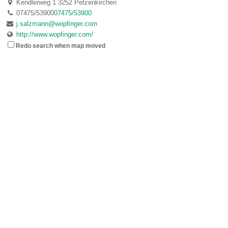
Kendlerweg 1 3252 Petzenkirchen
07475/53900
07475/53900
j.salzmann@wopfinger.com
http://www.wopfinger.com/
Redo search when map moved