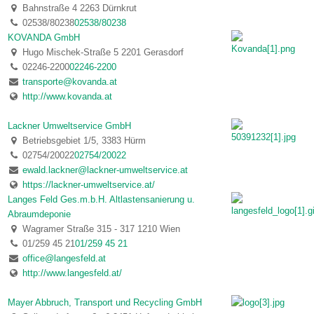
Bahnstraße 4 2263 Dürnkrut
02538/80238
02538/80238
KOVANDA GmbH
Hugo Mischek-Straße 5 2201 Gerasdorf
02246-2200
02246-2200
transporte@kovanda.at
http://www.kovanda.at
Lackner Umweltservice GmbH
Betriebsgebiet 1/5, 3383 Hürm
02754/20022
02754/20022
ewald.lackner@lackner-umweltservice.at
https://lackner-umweltservice.at/
Langes Feld Ges.m.b.H. Altlastensanierung u.
Abraumdeponie
Wagramer Straße 315 - 317 1210 Wien
01/259 45 21
01/259 45 21
office@langesfeld.at
http://www.langesfeld.at/
Mayer Abbruch, Transport und Recycling GmbH