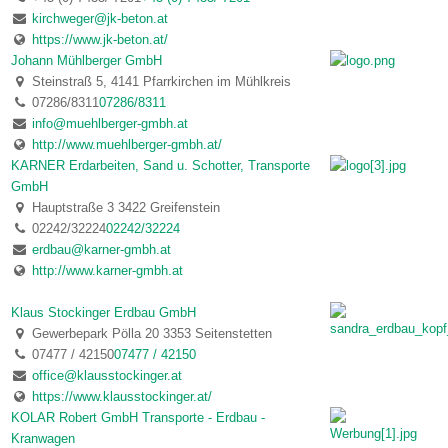
kirchweger@jk-beton.at
https://www.jk-beton.at/
Johann Mühlberger GmbH
Steinstraß 5, 4141 Pfarrkirchen im Mühlkreis
07286/8311
07286/8311
info@muehlberger-gmbh.at
http://www.muehlberger-gmbh.at/
KARNER Erdarbeiten, Sand u. Schotter, Transporte
GmbH
Hauptstraße 3 3422 Greifenstein
02242/32224
02242/32224
erdbau@karner-gmbh.at
http://www.karner-gmbh.at
Klaus Stockinger Erdbau GmbH
Gewerbepark Pölla 20 3353 Seitenstetten
07477 / 42150
07477 / 42150
office@klausstockinger.at
https://www.klausstockinger.at/
KOLAR Robert GmbH Transporte - Erdbau -
Kranwagen