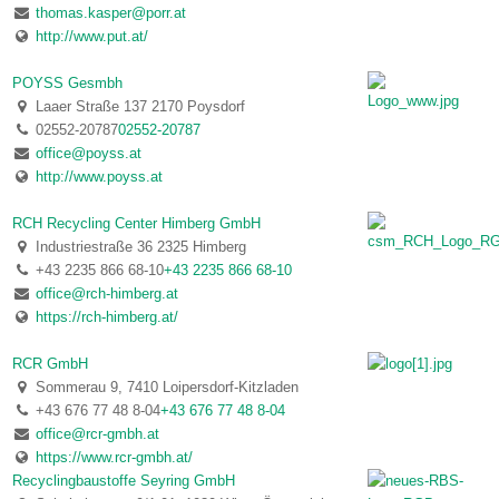
thomas.kasper@porr.at
http://www.put.at/
POYSS Gesmbh
Laaer Straße 137 2170 Poysdorf
02552-20787
02552-20787
office@poyss.at
http://www.poyss.at
RCH Recycling Center Himberg GmbH
Industriestraße 36 2325 Himberg
+43 2235 866 68-10
+43 2235 866 68-10
office@rch-himberg.at
https://rch-himberg.at/
RCR GmbH
Sommerau 9, 7410 Loipersdorf-Kitzladen
+43 676 77 48 8-04
+43 676 77 48 8-04
office@rcr-gmbh.at
https://www.rcr-gmbh.at/
Recyclingbaustoffe Seyring GmbH