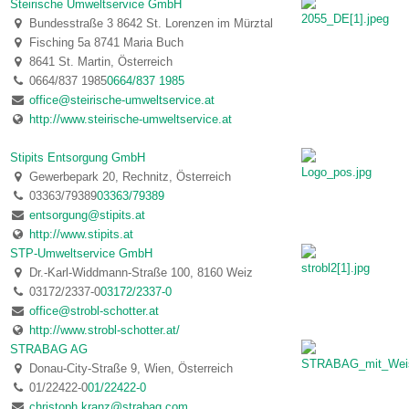
Steirische Umweltservice GmbH
Bundesstraße 3 8642 St. Lorenzen im Mürztal
Fisching 5a 8741 Maria Buch
8641 St. Martin, Österreich
0664/837 1985
0664/837 1985
office@steirische-umweltservice.at
http://www.steirische-umweltservice.at
Stipits Entsorgung GmbH
Gewerbepark 20, Rechnitz, Österreich
03363/79389
03363/79389
entsorgung@stipits.at
http://www.stipits.at
STP-Umweltservice GmbH
Dr.-Karl-Widdmann-Straße 100, 8160 Weiz
03172/2337-0
03172/2337-0
office@strobl-schotter.at
http://www.strobl-schotter.at/
STRABAG AG
Donau-City-Straße 9, Wien, Österreich
01/22422-0
01/22422-0
christoph.kranz@strabag.com