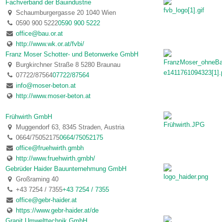
Fachverband der Bauindustrie
Schaumburgergasse 20 1040 Wien
0590 900 5222
0590 900 5222
office@bau.or.at
http://www.wk.or.at/fvbi/
Franz Moser Schotter- und Betonwerke GmbH
Burgkirchner Straße 8 5280 Braunau
07722/87564
07722/87564
info@moser-beton.at
http://www.moser-beton.at
Frühwirth GmbH
Muggendorf 63, 8345 Straden, Austria
0664/75052175
0664/75052175
office@fruehwirth.gmbh
http://www.fruehwirth.gmbh/
Gebrüder Haider Bauunternehmung GmbH
Großraming 40
+43 7254 / 7355
+43 7254 / 7355
office@gebr-haider.at
https://www.gebr-haider.at/de
Granit Umwelttechnik GmbH