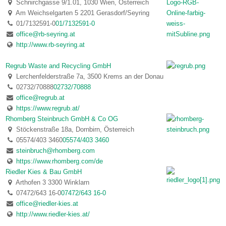
Schnirchgasse 9/1.01, 1030 Wien, Österreich
Am Weichselgarten 5 2201 Gerasdorf/Seyring
01/7132591-0
01/7132591-0
office@rb-seyring.at
http://www.rb-seyring.at
Regrub Waste and Recycling GmbH
Lerchenfelderstraße 7a, 3500 Krems an der Donau
02732/70888
02732/70888
office@regrub.at
https://www.regrub.at/
Rhomberg Steinbruch GmbH & Co OG
Stöckenstraße 18a, Dornbirn, Österreich
05574/403 3460
05574/403 3460
steinbruch@rhomberg.com
https://www.rhomberg.com/de
Riedler Kies & Bau GmbH
Arthofen 3 3300 Winklarn
07472/643 16-0
07472/643 16-0
office@riedler-kies.at
http://www.riedler-kies.at/