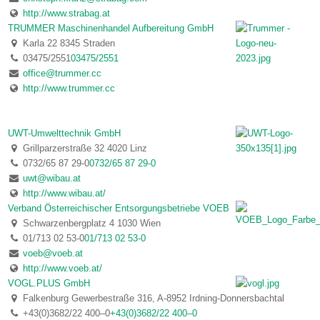
http://www.strabag.at
TRUMMER Maschinenhandel Aufbereitung GmbH
Karla 22 8345 Straden
03475/2551
03475/2551
office@trummer.cc
http://www.trummer.cc
UWT-Umwelttechnik GmbH
Grillparzerstraße 32 4020 Linz
0732/65 87 29-0
0732/65 87 29-0
uwt@wibau.at
http://www.wibau.at/
Verband Österreichischer Entsorgungsbetriebe VOEB
Schwarzenbergplatz 4 1030 Wien
01/713 02 53-0
01/713 02 53-0
voeb@voeb.at
http://www.voeb.at/
VOGL.PLUS GmbH
Falkenburg Gewerbestraße 316, A-8952 Irdning-Donnersbachtal
+43(0)3682/22 400–0
+43(0)3682/22 400–0