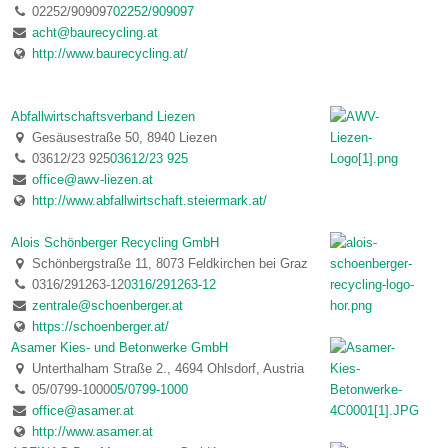
02252/909097
02252/909097
acht@baurecycling.at
http://www.baurecycling.at/
Abfallwirtschaftsverband Liezen
Gesäusestraße 50, 8940 Liezen
03612/23 925
03612/23 925
office@awv-liezen.at
http://www.abfallwirtschaft.steiermark.at/
Alois Schönberger Recycling GmbH
Schönbergstraße 11, 8073 Feldkirchen bei Graz
0316/291263-12
0316/291263-12
zentrale@schoenberger.at
https://schoenberger.at/
Asamer Kies- und Betonwerke GmbH
Unterthalham Straße 2., 4694 Ohlsdorf, Austria
05/0799-1000
05/0799-1000
office@asamer.at
http://www.asamer.at