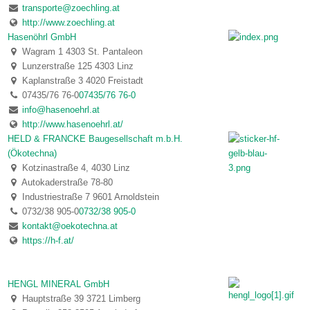
transporte@zoechling.at
http://www.zoechling.at
Hasenöhrl GmbH
Wagram 1 4303 St. Pantaleon
Lunzerstraße 125 4303 Linz
Kaplanstraße 3 4020 Freistadt
07435/76 76-0
07435/76 76-0
info@hasenoehrl.at
http://www.hasenoehrl.at/
HELD & FRANCKE Baugesellschaft m.b.H.
(Ökotechna)
Kotzinastraße 4, 4030 Linz
Autokaderstraße 78-80
Industriestraße 7 9601 Arnoldstein
0732/38 905-0
0732/38 905-0
kontakt@oekotechna.at
https://h-f.at/
HENGL MINERAL GmbH
Hauptstraße 39 3721 Limberg