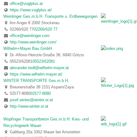
office@voglplus.at
https://www.voglplus.at/
Weinlinger Ges.m.b.H. Transporte u. Erdbewegungen
Am Anger 8 2000 Stockerau
02266/620 77
02266/620 77
office@weinlinger.com
http://www.weinlinger.com/
Wilhelm+Mayer Bau GmbH
Dr.-Alfons-Heinzle-Straße 38, 6840 Götzis
05523/62081
05523/62081
alexander.riedl@wilhelm-mayer.at
https://www.wilhelm-mayer.at/
WINTER TRANSPORTE Ges.m.b.H.
Breunerstraße 38 2151 Asparn/Zaya
02577-8080
02577-8080
josef.winter@winter.or.at
http://www.winter.or.at
Wopfinger Transportbeton Ges.m.b.H. Kies- und
Recyclingwerk Mauer
Galtberg 20a 3362 Mauer bei Amstetten