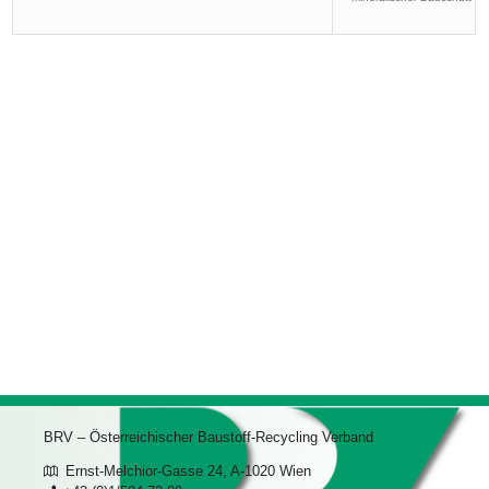
BRV – Österreichischer Baustoff-Recycling Verband
Ernst-Melchior-Gasse 24, A-1020 Wien