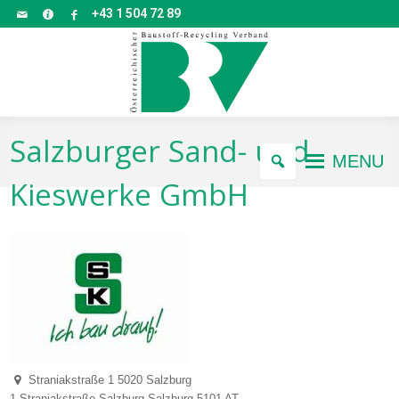
+43 1 504 72 89
Salzburger Sand- und
MENU
Kieswerke GmbH
Straniakstraße 1 5020 Salzburg
1 Straniakstraße
Salzburg
Salzburg
5101
AT