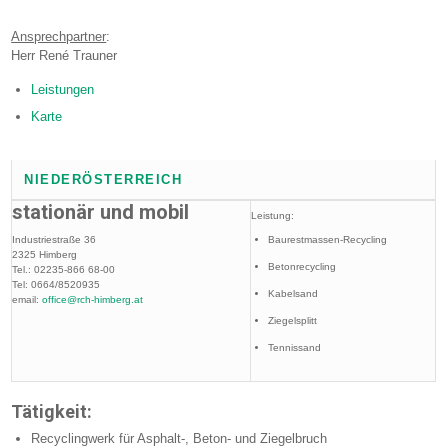
Ansprechpartner
:
Herr René Trauner
Leistungen
Karte
NIEDERÖSTERREICH
stationär und mobil
Leistung:
Industriestraße 36
Baurestmassen-Recycling
2325 Himberg
Betonrecycling
Tel.: 02235-866 68-00
Tel: 0664/8520935
Kabelsand
email:
office@rch-himberg.at
Ziegelsplitt
Tennissand
Tätigkeit:
Recyclingwerk für Asphalt-, Beton- und Ziegelbruch