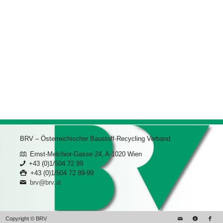
BRV – Österreichischer Baustoff-Recycling Verband
Ernst-Melchior-Gasse 24, A-1020 Wien
+43 (0)1/504 72 89
+43 (0)1/504 72 89-99
brv@brv.at
Copyright © BRV