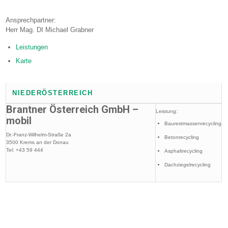
Ansprechpartner:
Herr Mag. DI Michael Grabner
Leistungen
Karte
NIEDERÖSTERREICH
Brantner Österreich GmbH –
Leistung:
mobil
Baurestmassenrecycling
Dr.-Franz-Wilhelm-Straße 2a
Betonrecycling
3500 Krems an der Donau
Tel: +43 59 444
Asphaltrecycling
Dachziegelrecycling