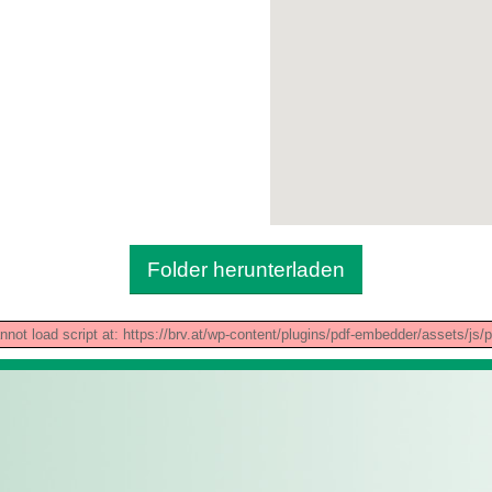
Folder herunterladen
nnot load script at: https://brv.at/wp-content/plugins/pdf-embedder/assets/js/