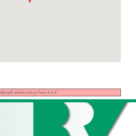
pdfjs/pdf.worker.min.js?ver=4.6.4".