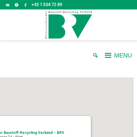
+43 1 504 72 89
MENU
Abfallrecht am Bau von A – Z
er Baustoff-Recycling Verband – BRV