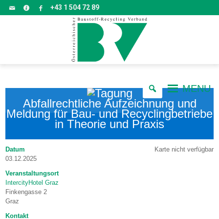
+43 1 504 72 89
MENU
Abfallrechtliche Aufzeichnung und
Meldung für Bau- und Recyclingbetriebe
in Theorie und Praxis
Karte nicht verfügbar
Datum
03.12.2025
Veranstaltungsort
IntercityHotel Graz
Finkengasse 2
Graz
Kontakt