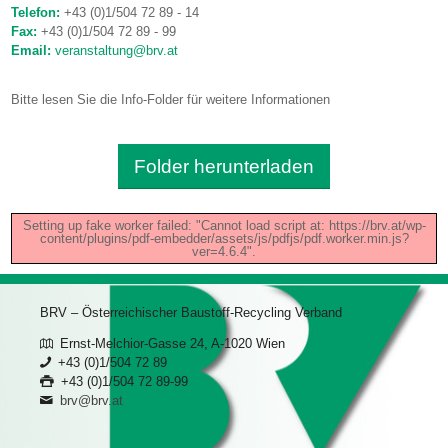
Telefon:
+43 (0)1/504 72 89 - 14
Fax:
+43 (0)1/504 72 89 - 99
Email:
veranstaltung@brv.at
Bitte lesen Sie die Info-Folder für weitere Informationen
Folder herunterladen
Setting up fake worker failed: "Cannot load script at: https://brv.at/wp-
content/plugins/pdf-embedder/assets/js/pdfjs/pdf.worker.min.js?
ver=4.6.4".
BRV – Österreichischer Baustoff-Recycling Verband
Ernst-Melchior-Gasse 24, A-1020 Wien
+43 (0)1/504 72 89
+43 (0)1/504 72 89-99
brv@brv.at