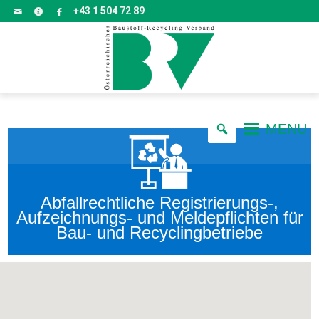
+43 1 504 72 89
MENU
Abfallrechtliche Registrierungs-,
Aufzeichnungs- und Meldepflichten für
Bau- und Recyclingbetriebe