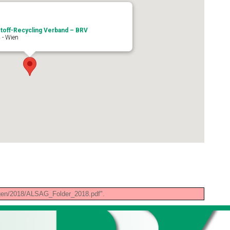
toff-Recycling Verband – BRV
 - Wien
ungen/2018/ALSAG_Folder_2018.pdf".