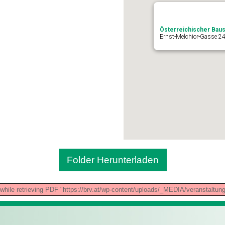
Österreichischer Baus
Ernst-Melchior-Gasse 24
Folder Herunterladen
while retrieving PDF "https://brv.at/wp-content/uploads/_MEDIA/veranstalt