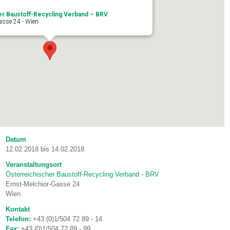
er Baustoff-Recycling Verband – BRV
asse 24 - Wien
Datum
12.02.2018 bis 14.02.2018
Veranstaltungsort
Österreichischer Baustoff-Recycling Verband - BRV
Ernst-Melchior-Gasse 24
Wien
Kontakt
Telefon:
+43 (0)1/504 72 89 - 14
Fax:
+43 (0)1/504 72 89 - 99