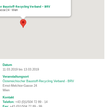
er Baustoff-Recycling Verband – BRV
asse 24 - Wien
Datum
11.03.2019 bis 13.03.2019
Veranstaltungsort
Österreichischer Baustoff-Recycling Verband - BRV
Ernst-Melchior-Gasse 24
Wien
Kontakt
Telefon:
+43 (0)1/504 72 89 - 14
Fax:
+43 (0)1/504 72 89 - 99