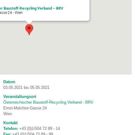
er Baustoff-Recycling Verband – BRV
asse 24 - Wien
Datum
03.05.2021 bis 05.05.2021
Veranstaltungsort
Österreichischer Baustoff-Recycling Verband - BRV
Ernst-Melchior-Gasse 24
Wien
Kontakt
Telefon:
+43 (0)1/504 72 89 - 14
Fax:
+43 (0)1/504 72 89 - 99