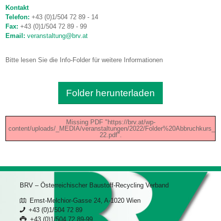
Kontakt
Telefon:
+43 (0)1/504 72 89 - 14
Fax:
+43 (0)1/504 72 89 - 99
Email:
veranstaltung@brv.at
Bitte lesen Sie die Info-Folder für weitere Informationen
Folder herunterladen
Missing PDF "https://brv.at/wp-
content/uploads/_MEDIA/veranstaltungen/2022/Folder%20Abbruchkurs_01
22.pdf".
BRV – Österreichischer Baustoff-Recycling Verband
Ernst-Melchior-Gasse 24, A-1020 Wien
+43 (0)1/504 72 89
+43 (0)1/504 72 89-99