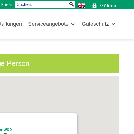
Presse
BRV-Intern
taltungen
Serviceangebote
Güteschutz
ge Person
der WKÖ