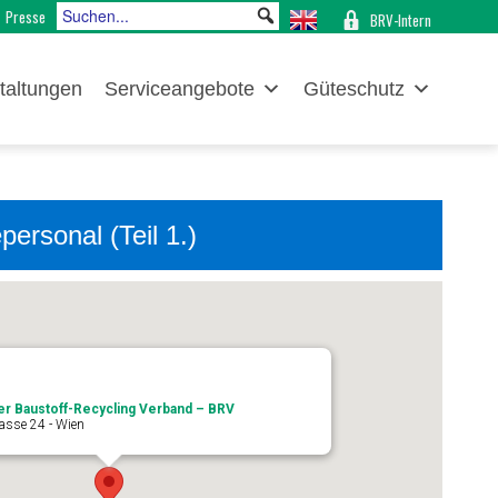
Presse
BRV-Intern
taltungen
Serviceangebote
Güteschutz
rsonal (Teil 1.)
er Baustoff-Recycling Verband – BRV
asse 24 - Wien