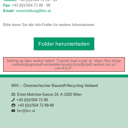
Fax:
+43 (0)1/504 72 89 - 99
Email:
veranstaltung@brv.at
Bitte lesen Sie die Info-Folder für weitere Informationen
Folder herunterladen
Setting up fake worker failed: "Cannot load script at: https://brv.at/wp-
content/plugins/pdf-embedder/assets/js/pdfjs/pdf.worker.min.js?
ver=4.6.4".
BRV – Österreichischer Baustoff-Recycling Verband
Ernst-Melchior-Gasse 24, A-1020 Wien
+43 (0)1/504 72 89
+43 (0)1/504 72 89-99
brv@brv.at