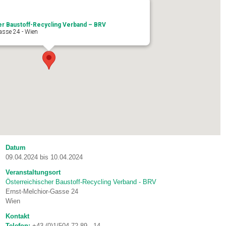
er Baustoff-Recycling Verband – BRV
asse 24 - Wien
Datum
09.04.2024 bis 10.04.2024
Veranstaltungsort
Österreichischer Baustoff-Recycling Verband - BRV
Ernst-Melchior-Gasse 24
Wien
Kontakt
Telefon:
+43 (0)1/504 72 89 - 14