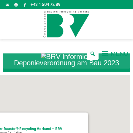
+43 1 504 72 89
MENU
Deponieverordnung am Bau 2023
er Baustoff-Recycling Verband – BRV