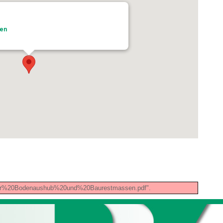
ben
%BCr%20Bodenaushub%20und%20Baurestmassen.pdf".