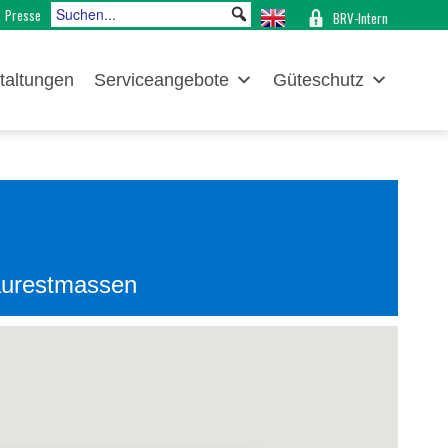
Presse
BRV-Intern
taltungen
Serviceangebote
Güteschutz
aurestmassen