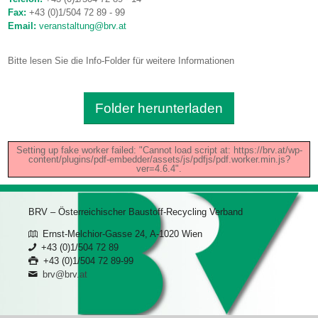
Fax:
+43 (0)1/504 72 89 - 99
Email:
veranstaltung@brv.at
Bitte lesen Sie die Info-Folder für weitere Informationen
Folder herunterladen
Setting up fake worker failed: "Cannot load script at: https://brv.at/wp-
content/plugins/pdf-embedder/assets/js/pdfjs/pdf.worker.min.js?
ver=4.6.4".
BRV – Österreichischer Baustoff-Recycling Verband
Ernst-Melchior-Gasse 24, A-1020 Wien
+43 (0)1/504 72 89
+43 (0)1/504 72 89-99
brv@brv.at