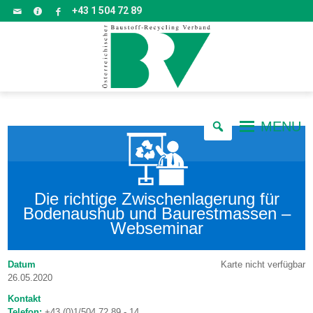
+43 1 504 72 89
MENU
Die richtige Zwischenlagerung für
Bodenaushub und Baurestmassen –
Webseminar
Karte nicht verfügbar
Datum
26.05.2020
Kontakt
Telefon:
+43 (0)1/504 72 89 - 14