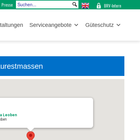
Presse
BRV-Intern
taltungen
Serviceangebote
Güteschutz
aurestmassen
pa Leoben
eoben