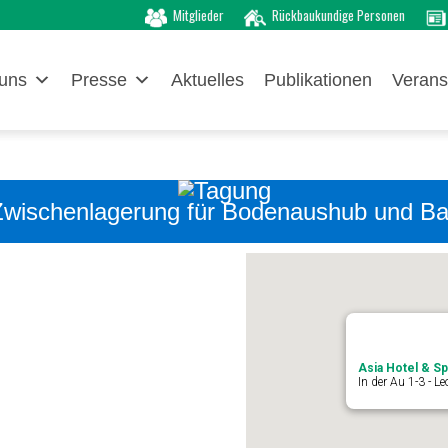
Mitglieder
Rückbaukundige Personen
uns
Presse
Aktuelles
Publikationen
Verans
e Zwischenlagerung für Bodenaushub und B
Asia Hotel & S
In der Au 1-3 - L