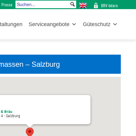
Presse
BRV-Intern
taltungen
Serviceangebote
Güteschutz
tmassen – Salzburg
 & Bräu
14 - Salzburg