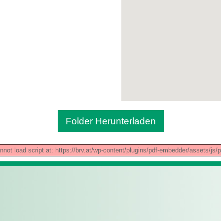
Folder Herunterladen
nnot load script at: https://brv.at/wp-content/plugins/pdf-embedder/assets/js/