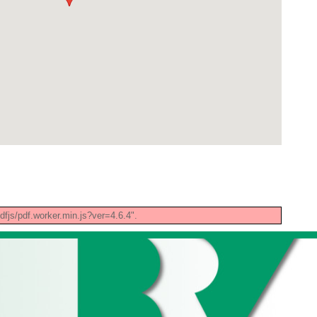
pdfjs/pdf.worker.min.js?ver=4.6.4".