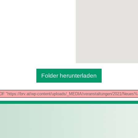
Folder herunterladen
ng PDF "https://brv.at/wp-content/uploads/_MEDIA/veranstaltungen/2021/N