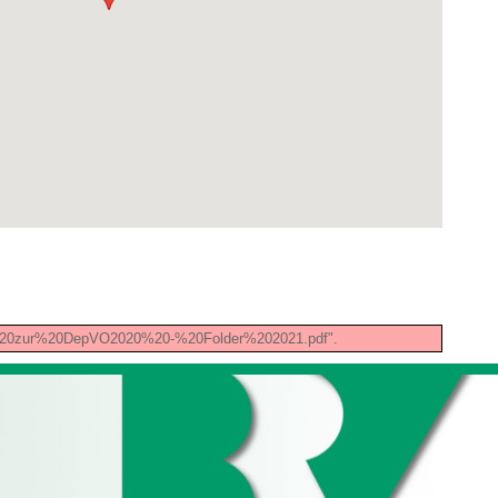
eues%20zur%20DepVO2020%20-%20Folder%202021.pdf".